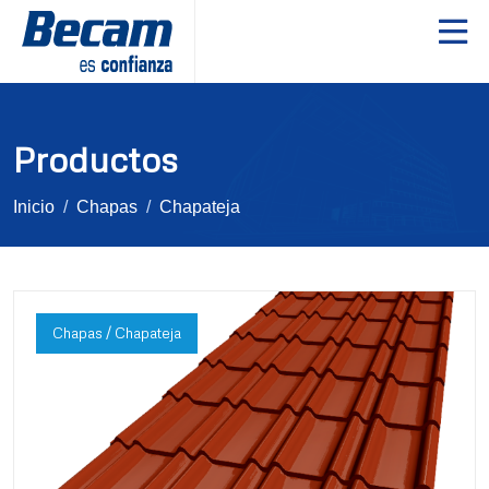
Productos
Inicio
Chapas
Chapateja
Chapas / Chapateja