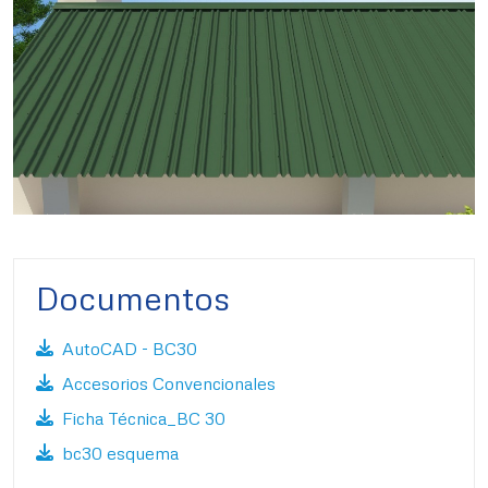
Documentos
AutoCAD - BC30
Accesorios Convencionales
Ficha Técnica_BC 30
bc30 esquema