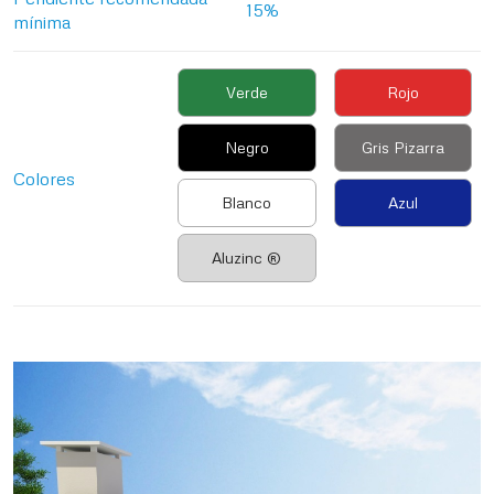
15%
mínima
Verde
Rojo
Negro
Gris Pizarra
Colores
Blanco
Azul
Aluzinc ®