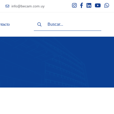
info@becam.com.uy
ntacto