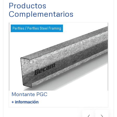
Productos
Complementarios
Perfiles / Perfiles Steel Framing
Per
Montante PGC
So
+ información
+ 