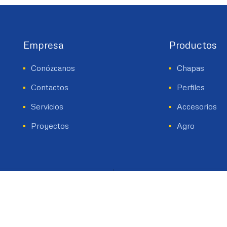
Empresa
Productos
Conózcanos
Chapas
Contactos
Perfiles
Servicios
Accesorios
Proyectos
Agro
críbanos
Showroom
fo@becam.com.uy
Av. Italia 3930