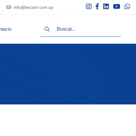
info@becam.com.uy
ntacto